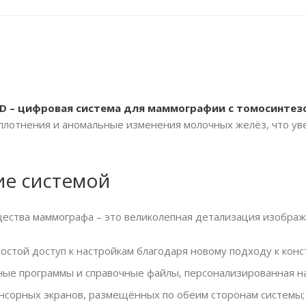
™3D – цифровая система для маммографии с томосинтез
плотнения и аномальные изменения молочных желёз, что уве
ие системой
ства маммографа – это великолепная детализация изображе
остой доступ к настройкам благодаря новому подходу к кон
ые программы и справочные файлы, персонализированная на
енсорных экранов, размещённых по обеим сторонам системы;