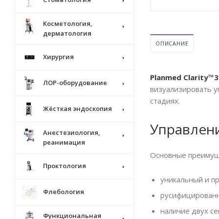
Косметология,
дерматология
ОПИСАНИЕ
Хирургия
Planmed Clarity
ЛОР-оборудование
визуализировать у
стадиях.
Жёсткая эндоскопия
Управлен
Анестезиология,
реанимация
Основные преимуще
Проктология
уникальный и пр
Флебология
русифицированн
наличие двух с
Функциональная