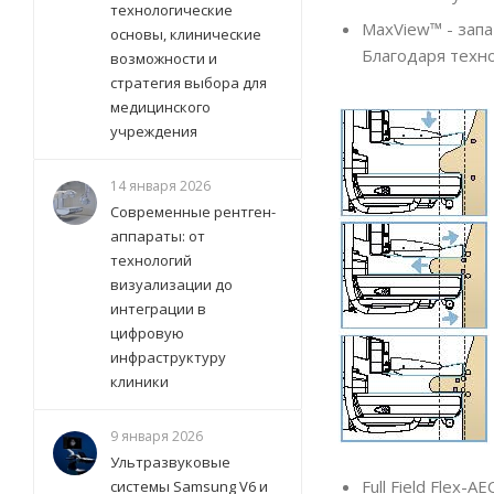
технологические
MaxView™ - запа
основы, клинические
Благодаря техн
возможности и
стратегия выбора для
медицинского
учреждения
14 января 2026
Современные рентген-
аппараты: от
технологий
визуализации до
интеграции в
цифровую
инфраструктуру
клиники
9 января 2026
Ультразвуковые
Full Field Flex
системы Samsung V6 и