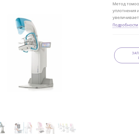
Метод томос
уплотнения 
увеличивает 
Подробности
ЗА