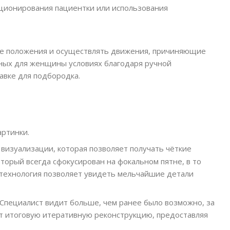
иционирования пациентки или использования
ые положения и осуществлять движения, причиняющие
ртных для женщины условиях благодаря ручной
авке для подбородка.
артинки.
визуализации, которая позволяет получать чёткие
торый всегда сфокусирован на фокальном пятне, в то
я технология позволяет увидеть мельчайшие детали
 Специалист видит больше, чем ранее было возможно, за
ит итоговую итеративную реконструкцию, предоставляя