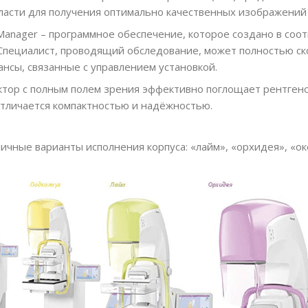
ласти для получения оптимально качественных изображений
Manager – программное обеспечение, которое создано в соо
 Специалист, проводящий обследование, может полностью ск
нсы, связанные с управлением установкой.
тор с полным полем зрения эффективно поглощает рентген
отличается компактностью и надёжностью.
чные варианты исполнения корпуса: «лайм», «орхидея», «оке