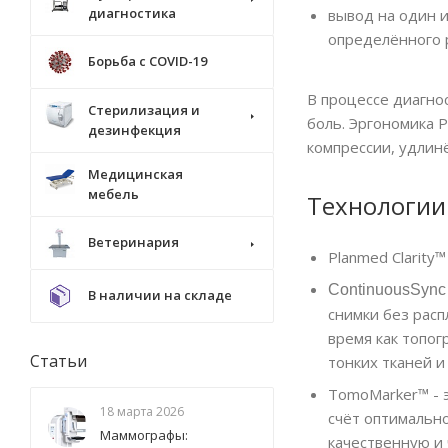
диагностика
вывод на один 
определённого 
Борьба с COVID-19
В процессе диагно
Стерилизация и
боль. Эргономика 
дезинфекция
компрессии, удлин
Медицинская
мебель
Технологии
Ветеринария
Planmed Clarity
ContinuousSync
В наличии на складе
снимки без расп
время как топо
Статьи
тонких тканей и
TomoMarker™ - э
18 марта 2026
счёт оптимально
Маммографы:
качественную и 