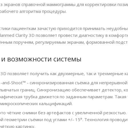
из экранов справочной маммограммы для корректировки поз
рабочего алгоритма процедуры.
стики пациенткам зачастую приходится принимать неудобн
Planmed Clarity 3D позволяет провести диагностику в комфо
ённым поручням, регулируемым экранам, формованной подст
 и возможности системы
™ 3D позволяет получить как двухмерные, так и трехмерные к
-and-Shoot™ - синхронизированная съёмка для непрерывной 
лывчатых границ. Синхронизацию обеспечивает детектор, ко
графическая трубка движется по заданным параметрам. Така
 микроскопических кальцификаций.
то чёткие снимки без артефактов с увеличенной резкостью.
й геометрии съёмки под углами +/- 15°. Технология провод
чёткую картинку.